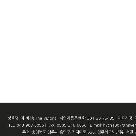
상호명: 더 비젼( The Vision) | 사업자등록번호: 301-30-75435 | 대표자명:
TEL: 043-903-6056 | FAX: 0505-316-6056 | E-mail: hych1007@nave
주소: 충청북도 청주시 흥덕구 직지대로 530, 청주테크노S타워 서관 