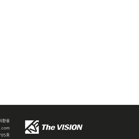
 최환용
r.com
705호