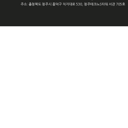
주소: 충청북도 청주시 흥덕구 직지대로 530, 청주테크노S타워 서관 705호