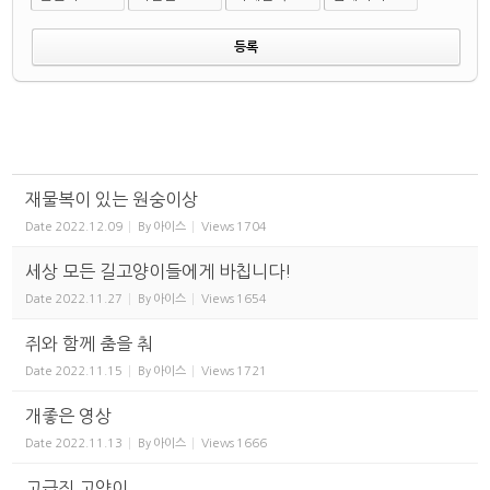
재물복이 있는 원숭이상
Date
2022.12.09
By
아이스
Views
1704
세상 모든 길고양이들에게 바칩니다!
Date
2022.11.27
By
아이스
Views
1654
쥐와 함께 춤을 춰
Date
2022.11.15
By
아이스
Views
1721
개좋은 영상
Date
2022.11.13
By
아이스
Views
1666
고급진 고양이