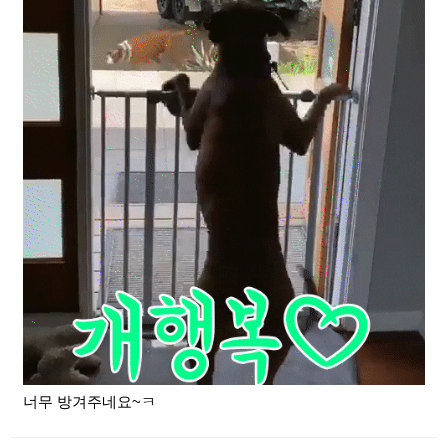
너무 방겨주네요~ㅋ