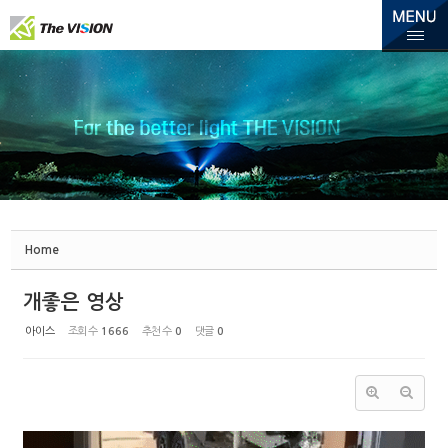
Sketchbook5, 스케치북5
Sketchbook5, 스케치북5
Home
개좋은 영상
아이스
조회 수
1666
추천 수
0
댓글
0