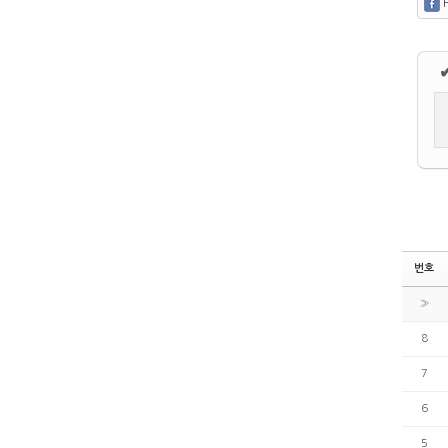
F
번호
»
8
7
6
5