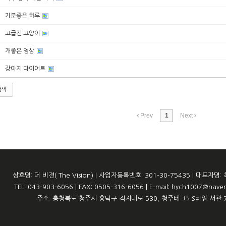
기분좋은 하루
고급진 고양이
개좋은 영상
강아지 다이어트
검색
Prev
1
Next
상호명: 더 비젼( The Vision) | 사업자등록번호: 301-30-75435 | 대표자명:
TEL: 043-903-6056 | FAX: 0505-316-6056 | E-mail: hych1007@nave
주소: 충청북도 청주시 흥덕구 직지대로 530, 청주테크노S타워 서관 