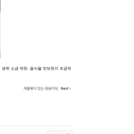
 생쥐 소금 먹듯: 음식을 맛보듯이 조금씩
재물복이 있는 원숭이상
Next